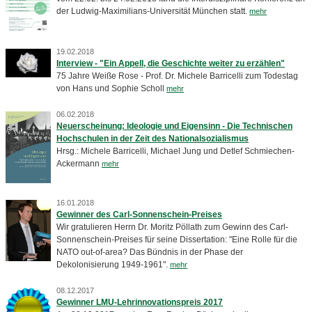
der Ludwig-Maximilians-Universität München statt.
mehr
19.02.2018
Interview - "Ein Appell, die Geschichte weiter zu erzählen"
75 Jahre Weiße Rose - Prof. Dr. Michele Barricelli zum Todestag
von Hans und Sophie Scholl
mehr
06.02.2018
Neuerscheinung: Ideologie und Eigensinn - Die Technischen
Hochschulen in der Zeit des Nationalsozialismus
Hrsg.: Michele Barricelli, Michael Jung und Detlef Schmiechen-
Ackermann
mehr
16.01.2018
Gewinner des Carl-Sonnenschein-Preises
Wir gratulieren Herrn Dr. Moritz Pöllath zum Gewinn des Carl-
Sonnenschein-Preises für seine Dissertation: "Eine Rolle für die
NATO out-of-area? Das Bündnis in der Phase der
Dekolonisierung 1949-1961".
mehr
08.12.2017
Gewinner LMU-Lehrinnovationspreis 2017