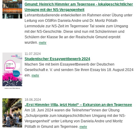
Gmund: Heinrich Himmler am Tegernsee - lokalgeschichtlicher
Umgang mit der NS-Vergangenheit
Lehramtsstudierende entwickelten im Rahmen einer Übung unter
Leitung von OStRin Daniela Andre und Dr. Moritz Pöllath
Lernmodule zur NS-Zeit im Tegernseer Tal sowie zum Umgang
mit der NS-Geschichte. Diese sind nun mit Schülerinnen und
Schülern der Klasse 9e an der Realschule Gmund erprobt
wurden.
mehr
11.07.2024
Studentischer Essaywettbewerb 2024
Machen Sie mit beim Essaywettbewerb der Deutschen
Gesellschaft e. V. und senden Sie Ihren Essay bis 18. August 2024
ein.
mehr
18.06.2024
„Erst Himmler-Villa, jetzt Hotel“ – Exkursion an den Tegernsee
Am 18. Juni 2024 waren die Teilnehmer*innen der Übung
„Schulprojekte zum lokalgeschichtlichen Umgang mit der NS-
Vergangenheit“ unter Leitung von Daniela Andre und Moritz
Pöllath in Gmund am Tegernsee.
mehr