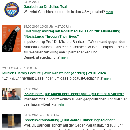
03.06.2024
Gastbeitrag Dr. Julius Tsai
Wie wird Geschichtsunterricht in den USA gestaltet?
mehr
15.05.2024 15:00 Uhr – 17:00 Uhr
Einladung: Vortrag mit Podiumsdiskussion zur Ausstellung
"Resistance Through Their Eyes"
Impulsvortrag Prof. Dr. Michele Barricelli: "Widerstand gegen den
Nationalsozialismus als eine historische Wurzel Europas - Thesen
zur Weiterentwicklung von Opfergedenken und
Demokratiegedächtnis“
mehr
29.01.2024 um 18:30 Uhr
Munich History Lecture | Wulf Kansteiner (Aarhus) | 29.01.2024
"Ethik & Erinnerung: Das Ringen um das Holocaust-Gedächtnis"
mehr
27.09.2023
P-Seminar: ,,Die Macht der Geographie - ,Mit offenen Karten’“
Interview mit Dr. Moritz Pöllath zu den geopolitischen Konfliktlinien
des Taiwan-Konflikts
mehr
06.07.2023 um 16:30 Uhr
Gedenkveranstaltung „Fünf Jahre Erinnerungszeichen“
Prof. Dr. Barricelli spricht auf der Gedenkveranstaltung zu „Fünf