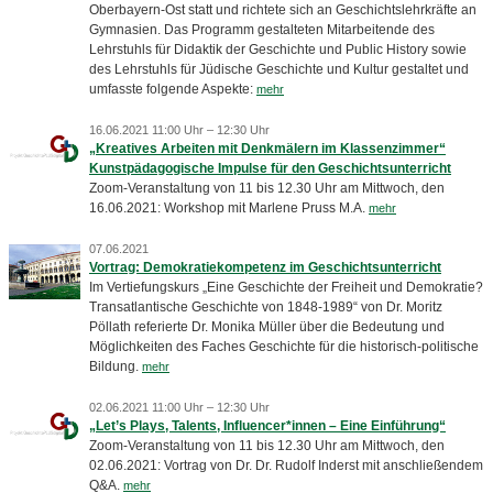
Oberbayern-Ost statt und richtete sich an Geschichtslehrkräfte an
Gymnasien. Das Programm gestalteten Mitarbeitende des
Lehrstuhls für Didaktik der Geschichte und Public History sowie
des Lehrstuhls für Jüdische Geschichte und Kultur gestaltet und
umfasste folgende Aspekte:
mehr
16.06.2021 11:00 Uhr – 12:30 Uhr
„Kreatives Arbeiten mit Denkmälern im Klassenzimmer“
Kunstpädagogische Impulse für den Geschichtsunterricht
Zoom-Veranstaltung von 11 bis 12.30 Uhr am Mittwoch, den
16.06.2021: Workshop mit Marlene Pruss M.A.
mehr
07.06.2021
Vortrag: Demokratiekompetenz im Geschichtsunterricht
Im Vertiefungskurs „Eine Geschichte der Freiheit und Demokratie?
Transatlantische Geschichte von 1848-1989“ von Dr. Moritz
Pöllath referierte Dr. Monika Müller über die Bedeutung und
Möglichkeiten des Faches Geschichte für die historisch-politische
Bildung.
mehr
02.06.2021 11:00 Uhr – 12:30 Uhr
„Let’s Plays, Talents, Influencer*innen – Eine Einführung“
Zoom-Veranstaltung von 11 bis 12.30 Uhr am Mittwoch, den
02.06.2021: Vortrag von Dr. Dr. Rudolf Inderst mit anschließendem
Q&A.
mehr