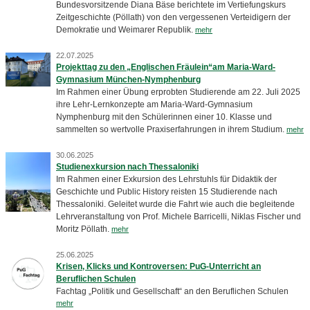
Bundesvorsitzende Diana Bäse berichtete im Vertiefungskurs
Zeitgeschichte (Pöllath) von den vergessenen Verteidigern der
Demokratie und Weimarer Republik.
mehr
22.07.2025
Projekttag zu den „Englischen Fräulein“am Maria-Ward-
Gymnasium München-Nymphenburg
Im Rahmen einer Übung erprobten Studierende am 22. Juli 2025
ihre Lehr-Lernkonzepte am Maria-Ward-Gymnasium
Nymphenburg mit den Schülerinnen einer 10. Klasse und
sammelten so wertvolle Praxiserfahrungen in ihrem Studium.
mehr
30.06.2025
Studienexkursion nach Thessaloniki
Im Rahmen einer Exkursion des Lehrstuhls für Didaktik der
Geschichte und Public History reisten 15 Studierende nach
Thessaloniki. Geleitet wurde die Fahrt wie auch die begleitende
Lehrveranstaltung von Prof. Michele Barricelli, Niklas Fischer und
Moritz Pöllath.
mehr
25.06.2025
Krisen, Klicks und Kontroversen: PuG-Unterricht an
Beruflichen Schulen
Fachtag „Politik und Gesellschaft“ an den Beruflichen Schulen
mehr