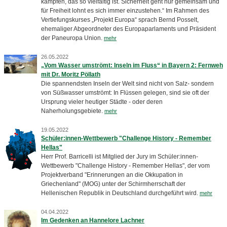
kämpfen, das so vielfältig ist. Sicherheit geht nur gemeinsam und
für Freiheit lohnt es sich immer einzustehen.“ Im Rahmen des
Vertiefungskurses „Projekt Europa“ sprach Bernd Posselt,
ehemaliger Abgeordneter des Europaparlaments und Präsident
der Paneuropa Union.
mehr
26.05.2022
„Vom Wasser umströmt: Inseln im Fluss“ in Bayern 2: Fernweh
mit Dr. Moritz Pöllath
Die spannendsten Inseln der Welt sind nicht von Salz- sondern
von Süßwasser umströmt: In Flüssen gelegen, sind sie oft der
Ursprung vieler heutiger Städte - oder deren
Naherholungsgebiete.
mehr
19.05.2022
Schüler:innen-Wettbewerb "Challenge History - Remember
Hellas"
Herr Prof. Barricelli ist Mitglied der Jury im Schüler:innen-
Wettbewerb "Challenge History - Remember Hellas", der vom
Projektverband "Erinnerungen an die Okkupation in
Griechenland" (MOG) unter der Schirmherrschaft der
Hellenischen Republik in Deutschland durchgeführt wird.
mehr
04.04.2022
Im Gedenken an Hannelore Lachner