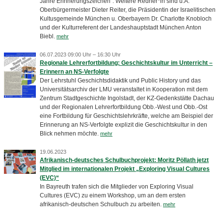
Jahre Erinnerungszeichen“. Weitere Redner*in sind u.A.
Oberbürgermeister Dieter Reiter, die Präsidentin der Israelitischen
Kultusgemeinde München u. Oberbayern Dr. Charlotte Knobloch
und der Kulturreferent der Landeshauptstadt München Anton
Biebl.
mehr
06.07.2023 09:00 Uhr – 16:30 Uhr
Regionale Lehrerfortbildung: Geschichtskultur im Unterricht –
Erinnern an NS-Verfolgte
Der Lehrstuhl Geschichtsdidaktik und Public History und das
Universitätsarchiv der LMU veranstaltet in Kooperation mit dem
Zentrum Stadtgeschichte Ingolstadt, der KZ-Gedenkstätte Dachau
und der Regionalen Lehrerfortbildung Obb.-West und Obb.-Ost
eine Fortbildung für Geschichtslehrkräfte, welche am Beispiel der
Erinnerung an NS-Verfolgte explizit die Geschichtskultur in den
Blick nehmen möchte.
mehr
19.06.2023
Afrikanisch-deutsches Schulbuchprojekt: Moritz Pöllath jetzt
Mitglied im internationalen Projekt „Exploring Visual Cultures
(EVC)“
In Bayreuth trafen sich die Mitglieder von Exploring Visual
Cultures (EVC) zu einem Workshop, um an dem ersten
afrikanisch-deutschen Schulbuch zu arbeiten.
mehr