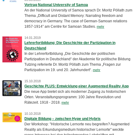
Vortrag National University of Samoa
An der National University of Samoa sprach Dr. Moritz Pöllath zum
Thema „Difficult and Distant Memory: Narrating freedom and
democracy in Germany. The case of German-Samoan relations
1857-1914” am Centre for Samoan Studies.
mehr
14.01.2019
Lehrerfortbildung: Die Geschichte der Partizipation in
Deutschland
In der Lehrerfortbildung „Die Geschichte der politischen
Partizipation in Deutschland“ der Akademie für politische Bildung
Tutzing referierte Dr. Moritz Pöllath zum Thema „Fragen zur
Partizipation im 19. und 20. Jahrhundert“.
mehr
15.10.2018
Geschichte PLUS: Entwicklung einer Augmented Reality App
Die neue App bietet sich als moderner Zugang zu historischen
Orten. Veranstaltungsprogramm: 100 Jahre Revolution und
Rätezeit. 1918 - 2018.
mehr
10.10.2018
Digitale Bildung – zwischen Hype und Hybris
Der Workshop: "Historische Lernorte neu begreifen? Augmented
Reality als Erkundungsmedium historischer Lernorte" weckte