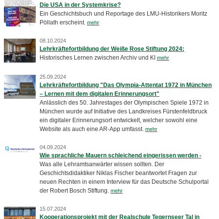
Die USA in der Systemkrise?
Ein Geschichtsbuch und Reportage des LMU-Historikers Moritz
Pöllath erscheint.
mehr
08.10.2024
Lehrkräftefortbildung der Weiße Rose Stiftung 2024:
Historisches Lernen zwischen Archiv und KI
mehr
25.09.2024
Lehrkräftefortbildung "Das Olympia-Attentat 1972 in München
– Lernen mit dem digitalen Erinnerungsort"
Anlässlich des 50. Jahrestages der Olympischen Spiele 1972 in
München wurde auf Initiative des Landkreises Fürstenfeldbruck
ein digitaler Erinnerungsort entwickelt, welcher sowohl eine
Website als auch eine AR-App umfasst.
mehr
04.09.2024
Wie sprachliche Mauern schleichend eingerissen werden -
Was alle Lehramtsanwärter wissen sollten. Der
Geschichtsdidaktiker Niklas Fischer beantwortet Fragen zur
neuen Rechten in einem Interview für das Deutsche Schulportal
der Robert Bosch Stiftung.
mehr
15.07.2024
Kooperationsprojekt mit der Realschule Tegernseer Tal in