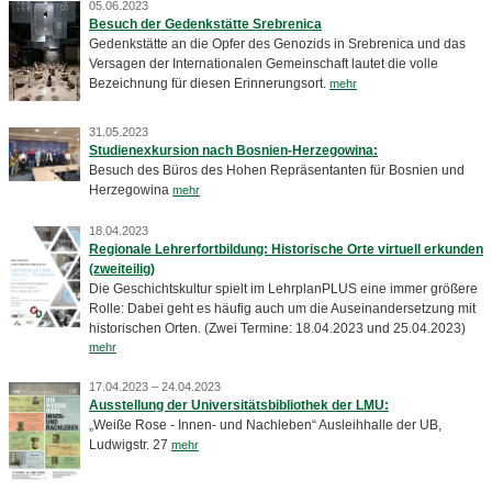
05.06.2023
Besuch der Gedenkstätte Srebrenica
Gedenkstätte an die Opfer des Genozids in Srebrenica und das
Versagen der Internationalen Gemeinschaft lautet die volle
Bezeichnung für diesen Erinnerungsort.
mehr
31.05.2023
Studienexkursion nach Bosnien-Herzegowina:
Besuch des Büros des Hohen Repräsentanten für Bosnien und
Herzegowina
mehr
18.04.2023
Regionale Lehrerfortbildung: Historische Orte virtuell erkunden
(zweiteilig)
Die Geschichtskultur spielt im LehrplanPLUS eine immer größere
Rolle: Dabei geht es häufig auch um die Auseinandersetzung mit
historischen Orten. (Zwei Termine: 18.04.2023 und 25.04.2023)
mehr
17.04.2023 – 24.04.2023
Ausstellung der Universitätsbibliothek der LMU:
„Weiße Rose - Innen- und Nachleben“ Ausleihhalle der UB,
Ludwigstr. 27
mehr