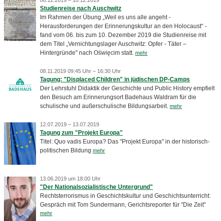
06.12.2019 – 10.12.2019
Studienreise nach Auschwitz
Im Rahmen der Übung „Weil es uns alle angeht -
Herausforderungen der Erinnerungskultur an den Holocaust“ -
fand vom 06. bis zum 10. Dezember 2019 die Studienreise mit
dem Titel „Vernichtungslager Auschwitz: Opfer - Täter –
Hintergründe" nach Oświęcim statt.
mehr
08.11.2019 09:45 Uhr – 16:30 Uhr
Tagung: "Displaced Children" in jüdischen DP-Camps
Der Lehrstuhl Didaktik der Geschichte und Public History empfielt
den Besuch am Erinnerungsort Badehaus Waldram für die
schulische und außerschulische Bildungsarbeit.
mehr
12.07.2019 – 13.07.2019
Tagung zum "Projekt Europa"
Titel: Quo vadis Europa? Das "Projekt Europa" in der historisch-
politischen Bildung
mehr
13.06.2019 um 18:00 Uhr
"Der Nationalsozialistische Untergrund"
Rechtsterrorismus in Geschichtskultur und Geschichtsunterricht:
Gespräch mit Tom Sundermann, Gerichtsreporter für "Die Zeit"
mehr