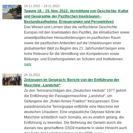
18.11.2022 – 19.11.2022
Tagung 18. - 19. Nov. 2022: Vermittlung von Geschichte, Kultur
und Geographie der Pazifischen Inselstaaten -
Bestandsaufnahme, Erneuerungen und Perspektiven
Das Wissen und Lernen über die verflochtene Geschichte
Europas mit den Inselstaaten des Pazifiks, die klimatischen sowie
umweltpolitischen Herausforderungen im pazifischen Raum
sowie die pazifischen Antworten auf die Umwälzungen einer
globalisierten Welt zu Beginn des 21. Jahrhundert bergen eine
hohe Relevanz für die Vermittlung von Kompetenzen sowie
Bildungs- und Erziehungszielen an Schulen und Institutionen.
mehr
26.10.2022
Zeitzeugen im Gespräch: Bericht von der Entführung der
Maschine „Landshut“
Zu den Terroranschlägen des „Deutschen Herbsts“ 1977 gehört
die Entführung der Passagiermaschine „Landshut“, um
Gefangene der „Roten Armee Fraktion“ freizupressen. Eine
palästinensische Terrorgruppe entführte eine Maschine mit
deutschen Urlaubern. Eine unglaubliche Odyssee führte die
Maschine schließlich nach Somalia, wo es endlich gelang, die
Entführung zu beenden. Die Befreiung der Geiseln durch die
damals neu geschaffene GSG9 markierte in vieler Hinsicht auch