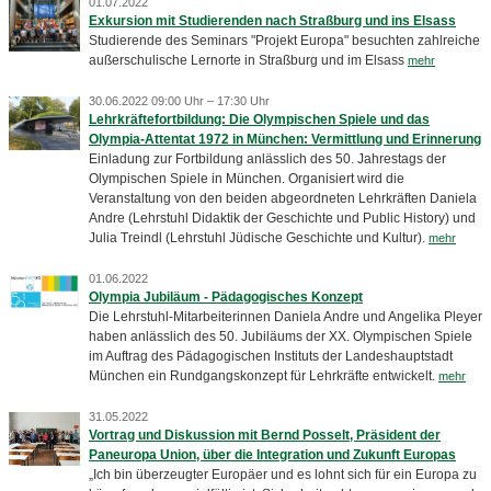
01.07.2022
Exkursion mit Studierenden nach Straßburg und ins Elsass
Studierende des Seminars "Projekt Europa" besuchten zahlreiche
außerschulische Lernorte in Straßburg und im Elsass
mehr
30.06.2022 09:00 Uhr – 17:30 Uhr
Lehrkräftefortbildung: Die Olympischen Spiele und das
Olympia-Attentat 1972 in München: Vermittlung und Erinnerung
Einladung zur Fortbildung anlässlich des 50. Jahrestags der
Olympischen Spiele in München. Organisiert wird die
Veranstaltung von den beiden abgeordneten Lehrkräften Daniela
Andre (Lehrstuhl Didaktik der Geschichte und Public History) und
Julia Treindl (Lehrstuhl Jüdische Geschichte und Kultur).
mehr
01.06.2022
Olympia Jubiläum - Pädagogisches Konzept
Die Lehrstuhl-Mitarbeiterinnen Daniela Andre und Angelika Pleyer
haben anlässlich des 50. Jubiläums der XX. Olympischen Spiele
im Auftrag des Pädagogischen Instituts der Landeshauptstadt
München ein Rundgangskonzept für Lehrkräfte entwickelt.
mehr
31.05.2022
Vortrag und Diskussion mit Bernd Posselt, Präsident der
Paneuropa Union, über die Integration und Zukunft Europas
„Ich bin überzeugter Europäer und es lohnt sich für ein Europa zu