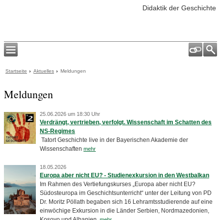
Didaktik der Geschichte
Startseite
Aktuelles
Meldungen
Meldungen
25.06.2026 um 18:30 Uhr
Verdrängt, vertrieben, verfolgt. Wissenschaft im Schatten des
NS-Regimes
­ Tatort Geschichte live in der Bayerischen Akademie der
Wissenschaften
mehr
18.05.2026
Europa aber nicht EU? - Studienexkursion in den Westbalkan
Im Rahmen des Vertiefungskurses „Europa aber nicht EU?
Südosteuropa im Geschichtsunterricht“ unter der Leitung von PD
Dr. Moritz Pöllath begaben sich 16 Lehramtsstudierende auf eine
einwöchige Exkursion in die Länder Serbien, Nordmazedonien,
Kosovo und Albanien.
mehr