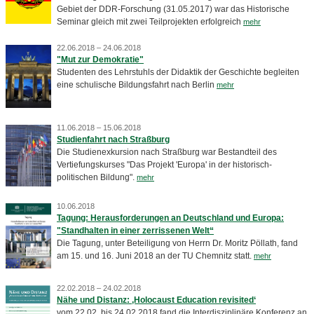
Gebiet der DDR-Forschung (31.05.2017) war das Historische
Seminar gleich mit zwei Teilprojekten erfolgreich
mehr
22.06.2018 – 24.06.2018
"Mut zur Demokratie"
Studenten des Lehrstuhls der Didaktik der Geschichte begleiten
eine schulische Bildungsfahrt nach Berlin
mehr
11.06.2018 – 15.06.2018
Studienfahrt nach Straßburg
Die Studienexkursion nach Straßburg war Bestandteil des
Vertiefungskurses "Das Projekt 'Europa' in der historisch-
politischen Bildung".
mehr
10.06.2018
Tagung: Herausforderungen an Deutschland und Europa:
"Standhalten in einer zerrissenen Welt“
Die Tagung, unter Beteiligung von Herrn Dr. Moritz Pöllath, fand
am 15. und 16. Juni 2018 an der TU Chemnitz statt.
mehr
22.02.2018 – 24.02.2018
Nähe und Distanz: ‚Holocaust Education revisited‘
vom 22.02. bis 24.02.2018 fand die Interdisziplinäre Konferenz an