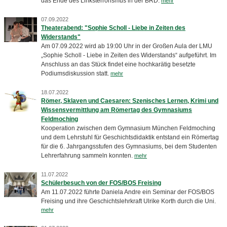
das Ende des Linksterrorismus in der BRD.
mehr
07.09.2022
Theaterabend: "Sophie Scholl - Liebe in Zeiten des
Widerstands"
Am 07.09.2022 wird ab 19:00 Uhr in der Großen Aula der LMU
„Sophie Scholl - Liebe in Zeiten des Widerstands“ aufgeführt. Im
Anschluss an das Stück findet eine hochkarätig besetzte
Podiumsdiskussion statt.
mehr
18.07.2022
Römer, Sklaven und Caesaren: Szenisches Lernen, Krimi und
Wissensvermittlung am Römertag des Gymnasiums
Feldmoching
Kooperation zwischen dem Gymnasium München Feldmoching
und dem Lehrstuhl für Geschichtsdidaktik entstand ein Römertag
für die 6. Jahrgangsstufen des Gymnasiums, bei dem Studenten
Lehrerfahrung sammeln konnten.
mehr
11.07.2022
Schülerbesuch von der FOS/BOS Freising
Am 11.07.2022 führte Daniela Andre ein Seminar der FOS/BOS
Freising und ihre Geschichtslehrkraft Ulrike Korth durch die Uni.
mehr