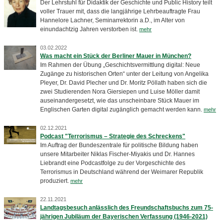
Der Lehrstuhl für Didaktik der Geschichte und Public History teilt
voller Trauer mit, dass die langjährige Lehrbeauftragte Frau
Hannelore Lachner, Seminarrektorin a.D., im Alter von
einundachtzig Jahren verstorben ist.
mehr
03.02.2022
Was macht ein Stück der Berliner Mauer in München?
Im Rahmen der Übung „Geschichtsvermittlung digital: Neue
Zugänge zu historischen Orten“ unter der Leitung von Angelika
Pleyer, Dr. David Plecher und Dr. Moritz Pöllath haben sich die
zwei Studierenden Nora Giersiepen und Luise Möller damit
auseinandergesetzt, wie das unscheinbare Stück Mauer im
Englischen Garten digital zugänglich gemacht werden kann.
mehr
02.12.2021
Podcast "Terrorismus – Strategie des Schreckens"
Im Auftrag der Bundeszentrale für politische Bildung haben
unsere Mitarbeiter Niklas Fischer-Miyakis und Dr. Hannes
Liebrandt eine Podcastfolge zu der Vorgeschichte des
Terrorismus in Deutschland während der Weimarer Republik
produziert.
mehr
22.11.2021
Landtagsbesuch anlässlich des Freundschaftsbuchs zum 75-
jährigen Jubiläum der Bayerischen Verfassung (1946-2021)