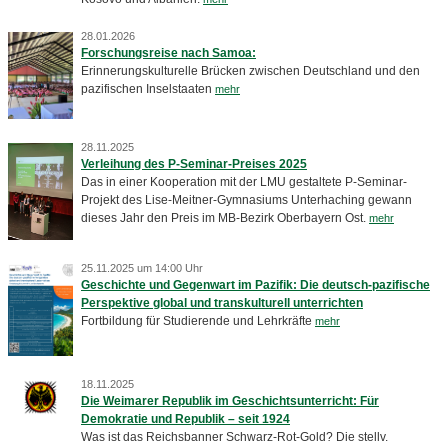
28.01.2026
Forschungsreise nach Samoa:
Erinnerungskulturelle Brücken zwischen Deutschland und den
pazifischen Inselstaaten
mehr
28.11.2025
Verleihung des P-Seminar-Preises 2025
Das in einer Kooperation mit der LMU gestaltete P-Seminar-
Projekt des Lise-Meitner-Gymnasiums Unterhaching gewann
dieses Jahr den Preis im MB-Bezirk Oberbayern Ost.
mehr
25.11.2025 um 14:00 Uhr
Geschichte und Gegenwart im Pazifik: Die deutsch-pazifische
Perspektive global und transkulturell unterrichten
Fortbildung für Studierende und Lehrkräfte
mehr
18.11.2025
Die Weimarer Republik im Geschichtsunterricht: Für
Demokratie und Republik – seit 1924
Was ist das Reichsbanner Schwarz-Rot-Gold? Die stellv.