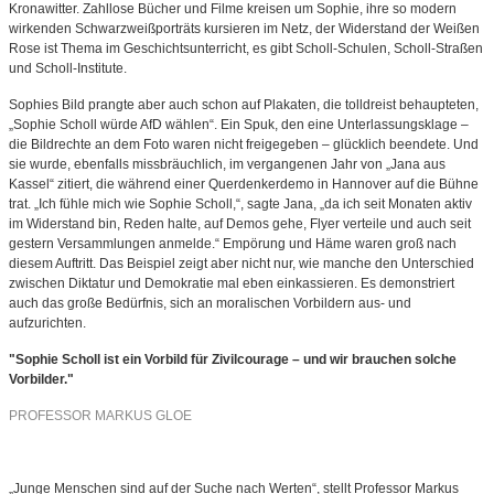
Kronawitter. Zahllose Bücher und Filme kreisen um Sophie, ihre so modern
wirkenden Schwarzweißporträts kursieren im Netz, der Widerstand der Weißen
Rose ist Thema im Geschichtsunterricht, es gibt Scholl-Schulen, Scholl-Straßen
und Scholl-Institute.
Sophies Bild prangte aber auch schon auf Plakaten, die tolldreist behaupteten,
„Sophie Scholl würde AfD wählen“. Ein Spuk, den eine Unterlassungsklage –
die Bildrechte an dem Foto waren nicht freigegeben – glücklich beendete. Und
sie wurde, ebenfalls missbräuchlich, im vergangenen Jahr von „Jana aus
Kassel“ zitiert, die während einer Querdenkerdemo in Hannover auf die Bühne
trat. „Ich fühle mich wie Sophie Scholl,“, sagte Jana, „da ich seit Monaten aktiv
im Widerstand bin, Reden halte, auf Demos gehe, Flyer verteile und auch seit
gestern Versammlungen anmelde.“ Empörung und Häme waren groß nach
diesem Auftritt. Das Beispiel zeigt aber nicht nur, wie manche den Unterschied
zwischen Diktatur und Demokratie mal eben einkassieren. Es demonstriert
auch das große Bedürfnis, sich an moralischen Vorbildern aus- und
aufzurichten.
"Sophie Scholl ist ein Vorbild für Zivilcourage – und wir brauchen solche
Vorbilder."
PROFESSOR MARKUS GLOE
„Junge Menschen sind auf der Suche nach Werten“, stellt Professor Markus