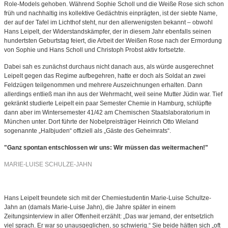
Role-Models gehoben. Während Sophie Scholl und die Weiße Rose sich schon
früh und nachhaltig ins kollektive Gedächtnis einprägten, ist der siebte Name,
der auf der Tafel im Lichthof steht, nur den allerwenigsten bekannt – obwohl
Hans Leipelt, der Widerstandskämpfer, der in diesem Jahr ebenfalls seinen
hundertsten Geburtstag feiert, die Arbeit der Weißen Rose nach der Ermordung
von Sophie und Hans Scholl und Christoph Probst aktiv fortsetzte.
Dabei sah es zunächst durchaus nicht danach aus, als würde ausgerechnet
Leipelt gegen das Regime aufbegehren, hatte er doch als Soldat an zwei
Feldzügen teilgenommen und mehrere Auszeichnungen erhalten. Dann
allerdings entließ man ihn aus der Wehrmacht, weil seine Mutter Jüdin war. Tief
gekränkt studierte Leipelt ein paar Semester Chemie in Hamburg, schlüpfte
dann aber im Wintersemester 41/42 am Chemischen Staatslaboratorium in
München unter. Dort führte der Nobelpreisträger Heinrich Otto Wieland
sogenannte „Halbjuden“ offiziell als „Gäste des Geheimrats“.
"Ganz spontan entschlossen wir uns: Wir müssen das weitermachen!"
MARIE-LUISE SCHULZE-JAHN
Hans Leipelt freundete sich mit der Chemiestudentin Marie-Luise Schultze-
Jahn an (damals Marie-Luise Jahn), die Jahre später in einem
Zeitungsinterview in aller Offenheit erzählt: „Das war jemand, der entsetzlich
viel sprach. Er war so unausgeglichen, so schwierig.“ Sie beide hätten sich „oft