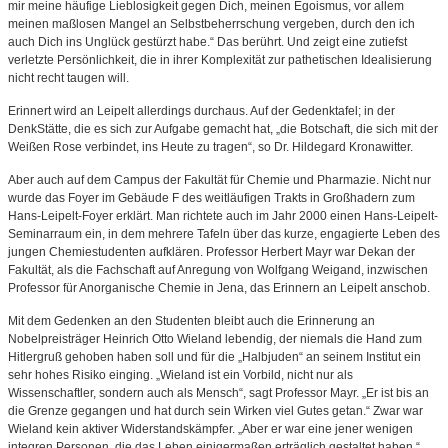
mir meine häufige Lieblosigkeit gegen Dich, meinen Egoismus, vor allem
meinen maßlosen Mangel an Selbstbeherrschung vergeben, durch den ich
auch Dich ins Unglück gestürzt habe.“ Das berührt. Und zeigt eine zutiefst
verletzte Persönlichkeit, die in ihrer Komplexität zur pathetischen Idealisierung
nicht recht taugen will.
Erinnert wird an Leipelt allerdings durchaus. Auf der Gedenktafel; in der
DenkStätte, die es sich zur Aufgabe gemacht hat, „die Botschaft, die sich mit der
Weißen Rose verbindet, ins Heute zu tragen“, so Dr. Hildegard Kronawitter.
Aber auch auf dem Campus der Fakultät für Chemie und Pharmazie. Nicht nur
wurde das Foyer im Gebäude F des weitläufigen Trakts in Großhadern zum
Hans-Leipelt-Foyer erklärt. Man richtete auch im Jahr 2000 einen Hans-Leipelt-
Seminarraum ein, in dem mehrere Tafeln über das kurze, engagierte Leben des
jungen Chemiestudenten aufklären. Professor Herbert Mayr war Dekan der
Fakultät, als die Fachschaft auf Anregung von Wolfgang Weigand, inzwischen
Professor für Anorganische Chemie in Jena, das Erinnern an Leipelt anschob.
Mit dem Gedenken an den Studenten bleibt auch die Erinnerung an
Nobelpreisträger Heinrich Otto Wieland lebendig, der niemals die Hand zum
Hitlergruß gehoben haben soll und für die „Halbjuden“ an seinem Institut ein
sehr hohes Risiko einging. „Wieland ist ein Vorbild, nicht nur als
Wissenschaftler, sondern auch als Mensch“, sagt Professor Mayr. „Er ist bis an
die Grenze gegangen und hat durch sein Wirken viel Gutes getan.“ Zwar war
Wieland kein aktiver Widerstandskämpfer. „Aber er war eine jener wenigen
integren Personen, die das Leben einigermaßen erträglich gestaltet haben.“