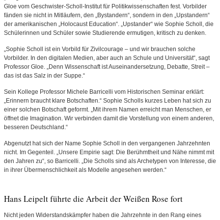
Gloe vom Geschwister-Scholl-Institut für Politikwissenschaften fest. Vorbilder
fänden sie nicht in Mitläufern, den „Bystandern“, sondern in den „Upstandern“
der amerikanischen „Holocaust Education“. „Upstander“ wie Sophie Scholl, die
Schülerinnen und Schüler sowie Studierende ermutigen, kritisch zu denken.
„Sophie Scholl ist ein Vorbild für Zivilcourage – und wir brauchen solche
Vorbilder. In den digitalen Medien, aber auch an Schule und Universität“, sagt
Professor Gloe. „Denn Wissenschaft ist Auseinandersetzung, Debatte, Streit –
das ist das Salz in der Suppe.“
Sein Kollege Professor Michele Barricelli vom Historischen Seminar erklärt:
„Erinnern braucht klare Botschaften.“ Sophie Scholls kurzes Leben hat sich zu
einer solchen Botschaft geformt. „Mit ihrem Namen erreicht man Menschen, er
öffnet die Imagination. Wir verbinden damit die Vorstellung von einem anderen,
besseren Deutschland.“
Abgenutzt hat sich der Name Sophie Scholl in den vergangenen Jahrzehnten
nicht. Im Gegenteil. „Unsere Empirie sagt: Die Berühmtheit und Nähe nimmt mit
den Jahren zu“, so Barricelli. „Die Scholls sind als Archetypen von Interesse, die
in ihrer Übermenschlichkeit als Modelle angesehen werden.“
Hans Leipelt führte die Arbeit der Weißen Rose fort
Nicht jeden Widerstandskämpfer haben die Jahrzehnte in den Rang eines