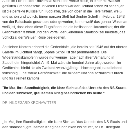
Auch im Lichthof der Universität steht eine weiße Rose, in einer mit Wasser
gefüllten Grappaflasche. In vielen Filmen war der Lichthof schon zu sehen, er
ist die perfekte Kulisse für Flugblätter, die von oben in die Tiefe flattern, weiß
und schön und tödlich. Einen ganzen Stoß hat Sophie Scholl im Februar 1943
von der Balustrade geschubst oder geworfen, keiner weiß das genau. Was man
weiß, ist, dass eben diese Flugblätter und ein beflissener Hausmeister, der die
Geschwister festhielt und den Vorfall der Geheimen Staatspolizei meldete, das
Schicksal der Weißen Rose besiegelten.
An sieben Namen erinnert die Gedenktafel, die bereits seit 1946 auf der oberen
Galerie im Lichthof hängt, Sophie Scholl ist der prominenteste. Die
Widerstandskämpferin wurde nur wenige Tage nach ihrer Verhaftung in
Stadelheim hingerichtet. Am 9. Mai wäre sie hundert Jahre alt geworden. Im
Gedächtnis bleibt sie als Zweiundzwanzigjährige. Hochbegabt, naturliebend,
feinsinnig. Eine starke Persönlichkeit, die mit dem Nationalsozialismus brach
und für Freiheit kämpfte.
"Ihr Mut, ihre Standhaftigkeit, die klare Sicht auf das Unrecht des NS-Staats
und den sinnlosen, grausamen Krieg beeindrucken bis heute."
DR. HILDEGARD KRONAWITTER
„Ihr Mut, ihre Standhaftigkeit, die klare Sicht auf das Unrecht des NS-Staats und
den sinnlosen, grausamen Krieg beeindrucken bis heute“, so Dr. Hildegard