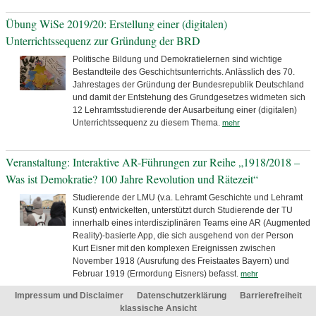
Übung WiSe 2019/20: Erstellung einer (digitalen)
Unterrichtssequenz zur Gründung der BRD
Politische Bildung und Demokratielernen sind wichtige
Bestandteile des Geschichtsunterrichts. Anlässlich des 70.
Jahrestages der Gründung der Bundesrepublik Deutschland
und damit der Entstehung des Grundgesetzes widmeten sich
12 Lehramtsstudierende der Ausarbeitung einer (digitalen)
Unterrichtssequenz zu diesem Thema.
mehr
Veranstaltung: Interaktive AR-Führungen zur Reihe „1918/2018 –
Was ist Demokratie? 100 Jahre Revolution und Rätezeit“
Studierende der LMU (v.a. Lehramt Geschichte und Lehramt
Kunst) entwickelten, unterstützt durch Studierende der TU
innerhalb eines interdisziplinären Teams eine AR (Augmented
Reality)-basierte App, die sich ausgehend von der Person
Kurt Eisner mit den komplexen Ereignissen zwischen
November 1918 (Ausrufung des Freistaates Bayern) und
Februar 1919 (Ermordung Eisners) befasst.
mehr
Impressum und Disclaimer
Datenschutzerklärung
Barrierefreiheit
klassische Ansicht