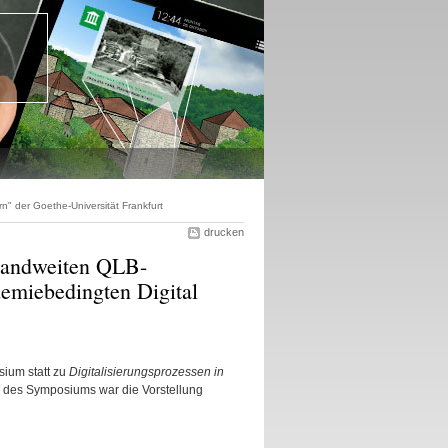
 der Goethe-Universität Frankfurt
drucken
landweiten QLB-
emiebedingten Digital
ium statt zu
Digitalisierungsprozessen in
el des Symposiums war die Vorstellung