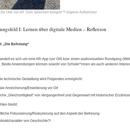
sche Orte mit AR "zum Sprechen bringen"? (eigene Aufnahme)
ungsfeld I: Lernen über digitale Medien – Reflexion
l: „Die Befreiung“
andelt es sich um eine AR-App (vor Ort) bzw. einen audiovisuellen Rundgang (We
 Beide Anwendungen können sowohl von Schüler*innen als auch anderen Interess
ie technische Gestaltung wird Folgendes ermöglicht:
tale Anreicherung/Erweiterung vor Ort
liche „Gleichzeitigkeit“ von Vergangenheit und Gegenwart mit historischer Erzählun
hten bleibt:
ltliche Fokussierung/Reduzierung auf den Aspekt der Befreiung
truktcharakter von Geschichte?!