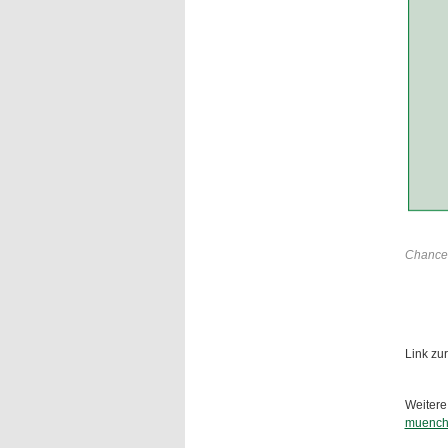
Chancen
Link zu
Weitere
muenche