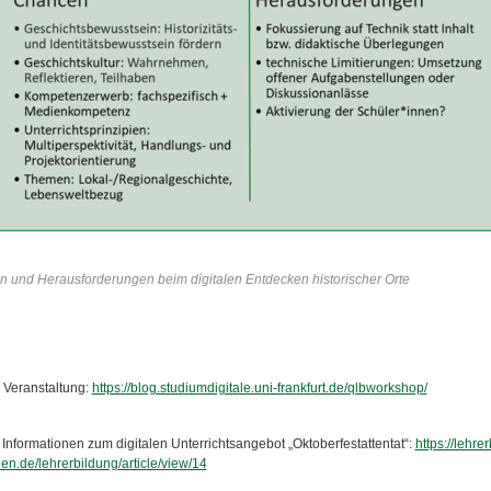
 und Herausforderungen beim digitalen Entdecken historischer Orte
r Veranstaltung:
https://blog.studiumdigitale.uni-frankfurt.de/qlbworkshop/
 Informationen zum digitalen Unterrichtsangebot „Oktoberfestattentat“:
https://lehre
n.de/lehrerbildung/article/view/14