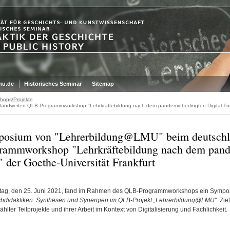
mu.de
Historisches Seminar
Sitemap
hops/Projekte
ndweiten QLB-Programmworkshop "Lehrkräftebildung nach dem pandemiebedingten Digital Turn"
osium von "Lehrerbildung@LMU" beim deutsch
rammworkshop "Lehrkräftebildung nach dem pand
" der Goethe-Universität Frankfurt
tag, den 25. Juni 2021, fand im Rahmen des QLB-Programmworkshops ein Sympos
hdidaktiken: Synthesen und Synergien im QLB-Projekt „Lehrerbildung@LMU“
. Zi
lter Teilprojekte und ihrer Arbeit im Kontext von Digitalisierung und Fachlichkeit.