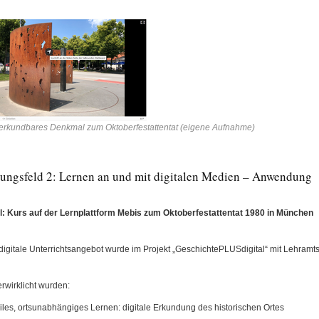
l erkundbares Denkmal zum Oktoberfestattentat (eigene Aufnahme)
ungsfeld 2: Lernen an und mit digitalen Medien – Anwendung
l: Kurs auf der Lernplattform Mebis zum Oktoberfestattentat 1980 in München
digitale Unterrichtsangebot wurde im Projekt „GeschichtePLUSdigital“ mit Lehramts
rwirklicht wurden:
les, ortsunabhängiges Lernen: digitale Erkundung des historischen Ortes