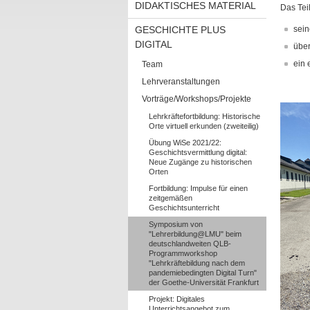
DIDAKTISCHES MATERIAL
Das Tei
GESCHICHTE PLUS
sein
DIGITAL
über
ein 
Team
Lehrveranstaltungen
Vorträge/Workshops/Projekte
Lehrkräftefortbildung: Historische
Orte virtuell erkunden (zweiteilig)
Übung WiSe 2021/22:
Geschichtsvermittlung digital:
Neue Zugänge zu historischen
Orten
Fortbildung: Impulse für einen
zeitgemäßen
Geschichtsunterricht
Symposium von
"Lehrerbildung@LMU" beim
deutschlandweiten QLB-
Programmworkshop
"Lehrkräftebildung nach dem
pandemiebedingten Digital Turn"
der Goethe-Universität Frankfurt
Projekt: Digitales
Unterrichtsangebot zum