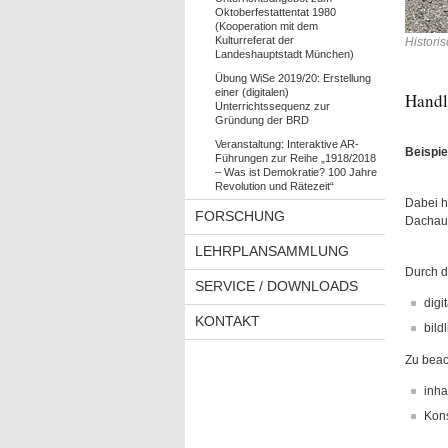
Oktoberfestattentat 1980
(Kooperation mit dem
Kulturreferat der
Histori
Landeshauptstadt München)
Übung WiSe 2019/20: Erstellung
einer (digitalen)
Handl
Unterrichtssequenz zur
Gründung der BRD
Veranstaltung: Interaktive AR-
Beispie
Führungen zur Reihe „1918/2018
– Was ist Demokratie? 100 Jahre
Revolution und Rätezeit“
Dabei h
FORSCHUNG
Dachau.
LEHRPLANSAMMLUNG
Durch d
SERVICE / DOWNLOADS
digi
KONTAKT
bild
Zu beac
inha
Kons