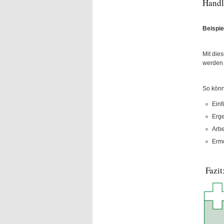
Handl
Beispie
Mit dies
werden
So könn
Einf
Erge
Arbe
Ermö
Fazit: