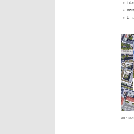
inte
Anre
Unte
Im Stad