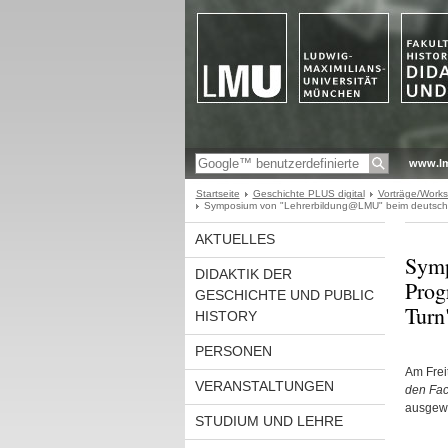
www.l
Startseite
Geschichte PLUS digital
Vorträge/Works
Symposium von "Lehrerbildung@LMU" beim deutschla
AKTUELLES
Symp
DIDAKTIK DER
Prog
GESCHICHTE UND PUBLIC
Turn
HISTORY
PERSONEN
Am Frei
VERANSTALTUNGEN
den Fac
ausgewäh
STUDIUM UND LEHRE