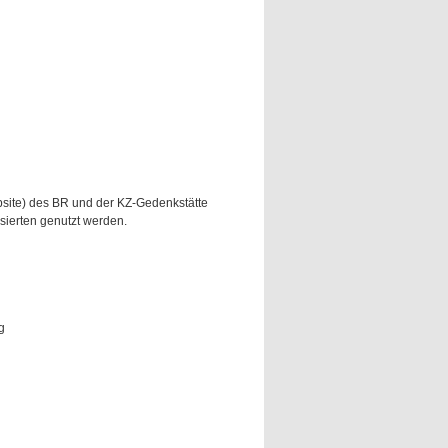
bsite) des BR und der KZ-Gedenkstätte
ierten genutzt werden.
g