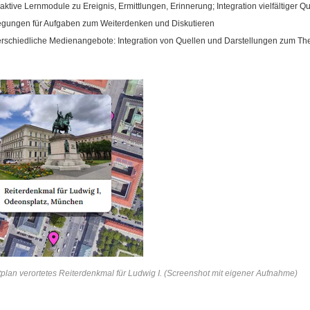
raktive Lernmodule zu Ereignis, Ermittlungen, Erinnerung; Integration vielfältiger 
gungen für Aufgaben zum Weiterdenken und Diskutieren
rschiedliche Medienangebote: Integration von Quellen und Darstellungen zum T
tplan verortetes Reiterdenkmal für Ludwig I. (Screenshot mit eigener Aufnahme)