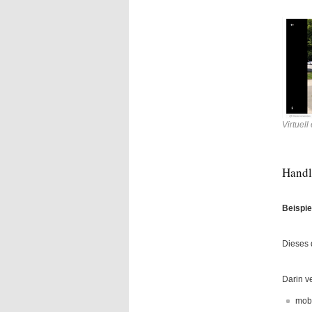
Virtuel
Handl
Beispie
Dieses 
Darin ve
mobi