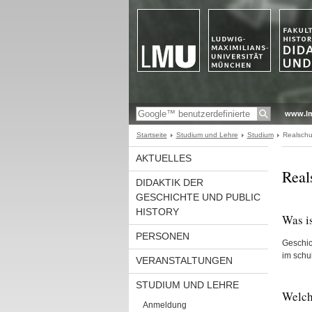
www.l
Startseite
Studium und Lehre
Studium
Realschul
AKTUELLES
Real
DIDAKTIK DER
GESCHICHTE UND PUBLIC
HISTORY
Was i
PERSONEN
Geschic
im schul
VERANSTALTUNGEN
STUDIUM UND LEHRE
Welch
Anmeldung