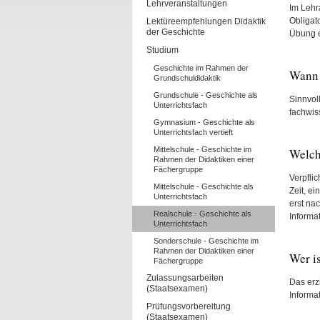
Lehrveranstaltungen
Im Lehr
Obligat
Lektüreempfehlungen Didaktik
der Geschichte
Übung e
Studium
Geschichte im Rahmen der
Wann 
Grundschuldidaktik
Grundschule - Geschichte als
Sinnvol
Unterrichtsfach
fachwis
Gymnasium - Geschichte als
Unterrichtsfach vertieft
Mittelschule - Geschichte im
Welch
Rahmen der Didaktiken einer
Fächergruppe
Verpfli
Mittelschule - Geschichte als
Zeit, e
Unterrichtsfach
erst na
Realschule - Geschichte als
Informa
Unterrichtsfach
Sonderschule - Geschichte im
Rahmen der Didaktiken einer
Wer i
Fächergruppe
Zulassungsarbeiten
Das erz
(Staatsexamen)
Informat
Prüfungsvorbereitung
(Staatsexamen)